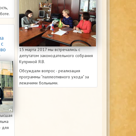
сть,
аботе.
ма
 с
тво
15 марта 2017 мы встречались с
»
депутатом законодательного собрания
Куприной Я.В.
Обсуждали вопрос - реализация
программы "паллеотивного ухода" за
лежачими больными.
Высшая
ильма
» для