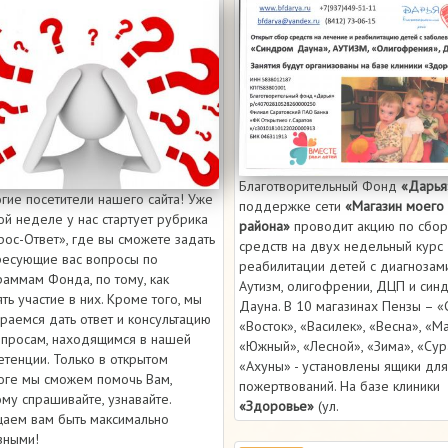
Благотворительный Фонд
«Дарья
гие посетители нашего сайта! Уже
поддержке сети
«Магазин моего
ой неделе у нас стартует рубрика
района»
проводит акцию по сбор
рос-Ответ», где вы сможете задать
средств на двух недельный курс
ресующие вас вопросы по
реабилитации детей с диагнозам
раммам Фонда, по тому, как
Аутизм, олигофрении, ДЦП и си
ть участие в них. Кроме того, мы
Дауна. В 10 магазинах Пензы – «
раемся дать ответ и консультацию
«Восток», «Василек», «Весна», «Ма
опросам, находящимся в нашей
«Южный», «Лесной», «Зима», «Сур
тенции. Только в открытом
«Ахуны» - установлены ящики дл
оге мы сможем помочь Вам,
пожертвований. На базе клиники
му спрашивайте, узнавайте.
«Здоровье»
(ул.
аем вам быть максимально
зными!