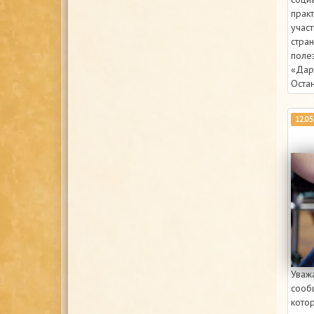
практ
учас
стра
поле
«Дар
Оста
12.05
Уваж
сообщ
котор