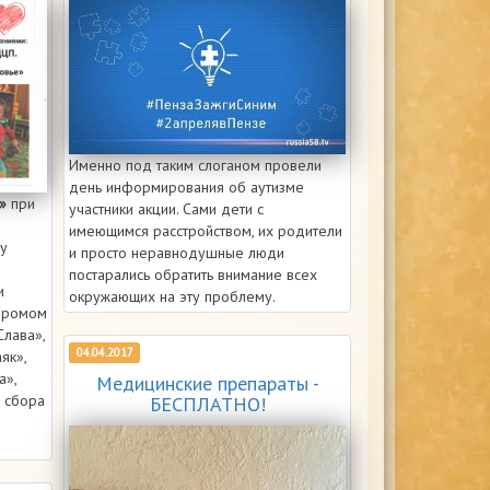
Именно под таким слоганом провели
день информирования об аутизме
»
при
участники акции. Сами дети с
имеющимся расстройством, их родители
у
и просто неравнодушные люди
постарались обратить внимание всех
и
окружающих на эту проблему.
ндромом
Слава»,
04.04.2017
як»,
а»,
Медицинские препараты -
я сбора
БЕСПЛАТНО!