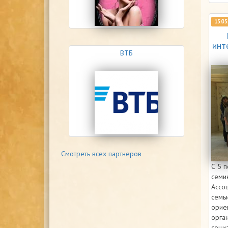
15.05
инт
ВТБ
Смотреть всех партнеров
С 5 
семи
Ассо
семь
орие
орган
соци