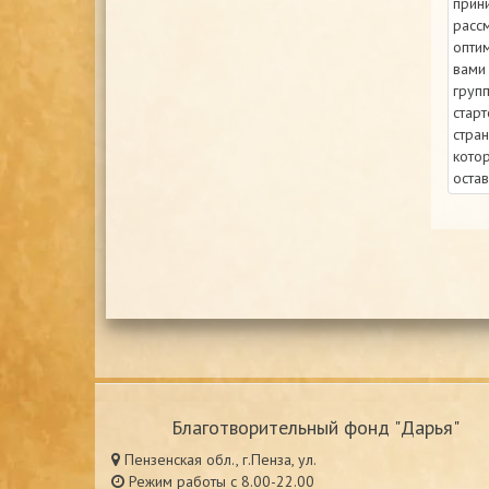
прин
рассм
опти
вами
групп
старт
стра
котор
остав
Благотворительный фонд "Дарья"
Пензенская обл., г.Пенза, ул.
Режим работы с 8.00-22.00