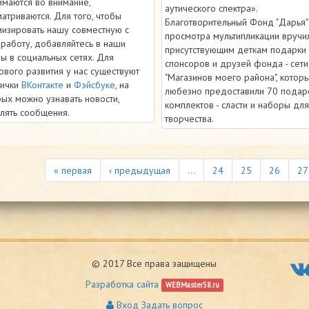
имаются во внимание,
аутического спектра».
атриваются. Для того, чтобы
Благотворительный Фонд "Дарья"
мизировать нашу совместную с
просмотра мультипликации вручи
 работу, добавляйтесь в наши
присутствующим деткам подарки 
ы в социальных сетях. Для
спонсоров и друзей фонда - сети
ового развития у нас существуют
"Магазинов моего района", котор
нички
ВКонтакте
и
Фэйсбуке
, на
любезно предоставили 70 подар
ых можно узнавать новости,
комплектов - сласти и наборы для
лять сообщения.
творчества.
« первая
‹ предыдущая
…
24
25
26
27
© 2017 Все права защищены
Разработка сайта
WEBMaster58.ru
Вход
Задать вопрос