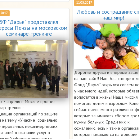
11.05.2017
Любовь и сострадание сп
.2017
наш мир!
БФ "Дарья" представлял
ересы Пензы на московском
семинаре-тренинге
Дорогие друзья и впервые заш
на наш сайт!! Наш Благотворител
Фонд "Дарья" открылся совсем н
у нас много идей, которые обяза
воплотятся в жизнь! Наша миссия 
по 7 апреля в Москве прошёл
помогать детям и взрослым. Коне
нар-треннинг
сейчас очень много различных ф
циации организаций по защите
которые занимаются сбором сред
и на тему «Участие социально
нужны больных. Среди них, к
нтированных некоммерческих
сожалению, есть и такие организа
изаций в оказании услуг в
которые наживаются на доверии
альной сфере: механизмы и