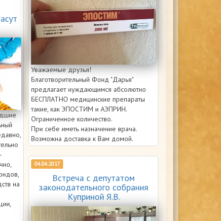
асут
Уважаемые друзья!
Благотворительный Фонд "Дарья"
предлагает нуждающимся абсолютно
БЕСПЛАТНО медицинские препараты
такие, как ЭПОСТИМ и АЭПРИН.
едшие
Ограниченное количество.
ьный
При себе иметь назначение врача.
едавно,
Возможна доставка к Вам домой.
тельно
-
чно,
04.04.2017
ондов,
Встреча с депутатом
ств на
законодательного собрания
Куприной Я.В.
ции,