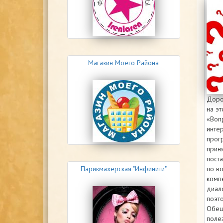
Магазин Моего Района
Доро
на эт
«Воп
инте
прог
приня
поста
по в
Парикмахерская "Инфинити"
компе
диал
поэто
Обещ
поле