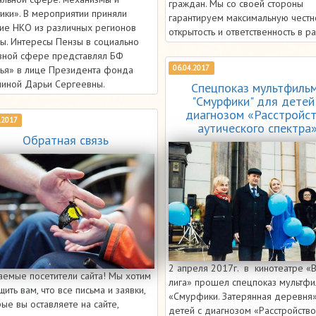
граждан. Мы со своей стороны
ики». В мероприятии приняли
гарантируем максимальную честно
тие НКО из различных регионов
открытость и ответственность в р
ны. Интересы Пензы в социально
зной сфере представлял БФ
06.04.2017
ья» в лице Президента фонда
ниной Дарьи Сергеевны.
Спецпоказ мультфиль
"Смурфики" для детей
диагнозом «Расстройс
.2017
аутического спектра
Обратная связь
2 апреля 2017г. в кинотеатре «
аемые посетители сайта! Мы хотим
лига» прошел спецпоказ мультф
ить вам, что все письма и заявки,
«Смурфики. Затерянная деревня
ые вы оставляете на сайте,
детей с диагнозом «Расстройство