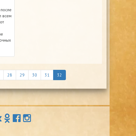
 после
л всем
от
ые
очных
28
29
30
31
32